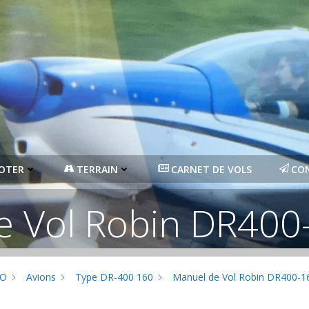
LOTER
TERRAIN
CARNET DE VOLS
CO
e Vol Robin DR400
O
Avions
Type DR-400 160
Manuel de Vol Robin DR400-1