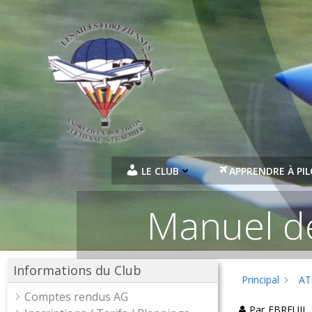
Aller
au
contenu
LE CLUB
APPRENDRE À PI
Manuel d
Informations du Club
Principal
AT
Comptes rendus AG
Par
FBREUIL