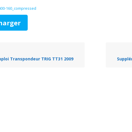
R400-160_compressed
harger
ploi Transpondeur TRIG TT31 2009
Supplém