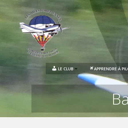
Aller
au
contenu
LE CLUB
APPRENDRE À PI
Ba