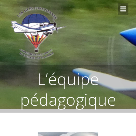
Aller
au
contenu
L’équipe
pédagogique