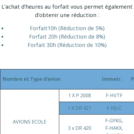
L’achat d’heures au forfait vous permet également
d’obtenir une réduction :
Forfait10h (Réduction de 5%)
Forfait 20h (Réduction de 8%)
Forfait 30h (Réduction de 10%)
Nombre et Type d’avion
Immatr.
P
1 X P 2008
F-HVTF
1 X DR 421
F-HJLC
F-GYKG,
AVIONS ECOLE
3 x DR 420
F-HAKX,