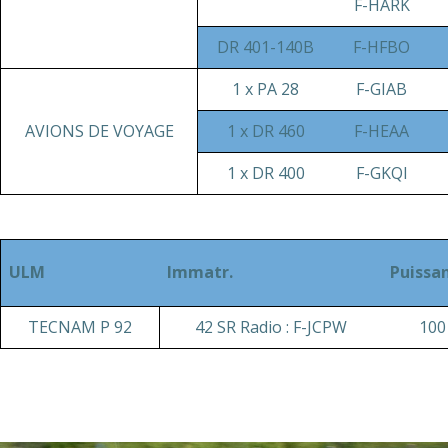
F-HARK
DR 401-140B
F-HFBO
1 x PA 28
F-GIAB
AVIONS DE VOYAGE
1 x DR 460
F-HEAA
1 x DR 400
F-GKQI
ULM
Immatr.
Puissa
TECNAM P 92
42 SR Radio : F-JCPW
100