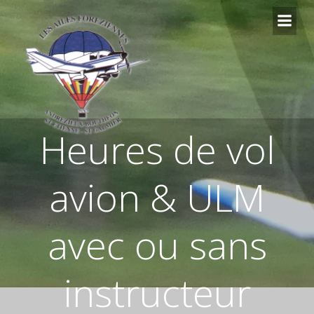
Aller
au
contenu
Heures de vol
avion & ULM
avec ou sans
instructeur