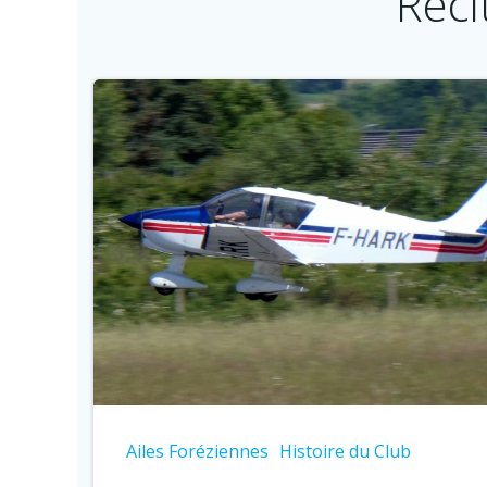
Réci
Ailes Foréziennes
Histoire du Club