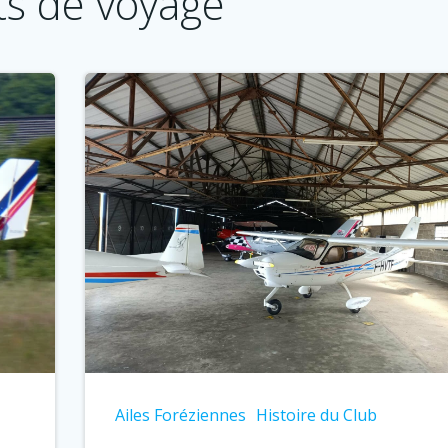
ts de voyage
Ailes Foréziennes
Histoire du Club