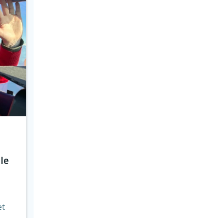
le
et