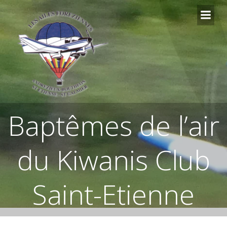
Aller
au
contenu
Baptêmes de l’air
du Kiwanis Club
Saint-Etienne