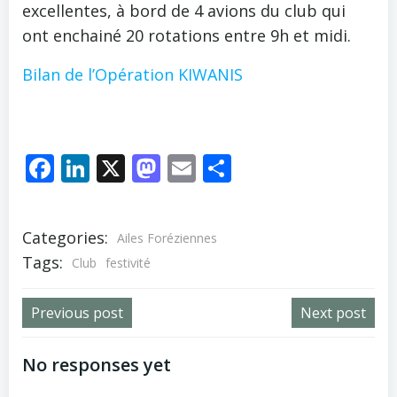
excellentes, à bord de 4 avions du club qui
ont enchainé 20 rotations entre 9h et midi.
Bilan de l’Opération KIWANIS
Facebook
LinkedIn
X
Mastodon
Email
Partager
Categories:
Ailes Foréziennes
Tags:
Club
festivité
Post
Post
Previous post
Next post
navigation
navigation
No responses yet