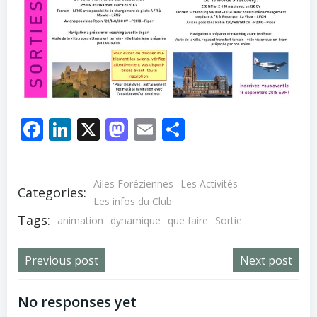
Facebook
LinkedIn
X
Mastodon
Email
Partager
Ailes Foréziennes
Les Activités
Categories:
Les infos du Club
Tags:
animation
dynamique
que faire
Sortie
Post
Post
Previous post
Next post
navigation
navigation
No responses yet