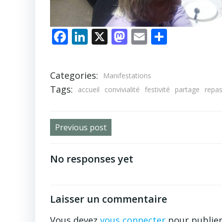
Facebook
LinkedIn
X
Mastodon
Email
Partag
Categories:
Manifestations
Tags:
accueil
convivialité
festivité
partage
repa
Post
Previous post
navigation
No responses yet
Laisser un commentaire
Vous devez
vous connecter
pour publie