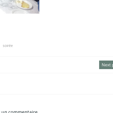
er
s
soirée
Post
Next 
navigation
r un commentaire.