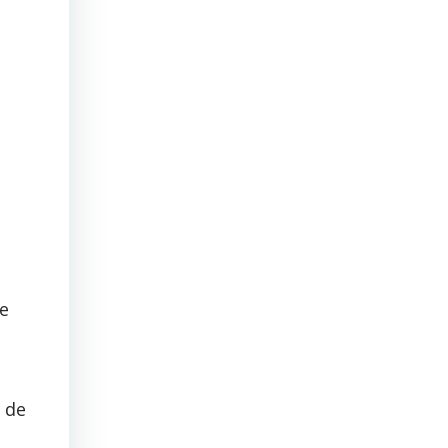
de
é de