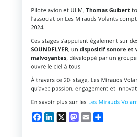
Pilote avion et ULM,
Thomas Guibert
to
l’association Les Mirauds Volants compt
2024.
Ces stages s’appuient également sur d
SOUNDFLYER
, un
dispositif sonore et 
malvoyantes
, développé par un groupe
ouvre le ciel à tous.
À travers ce 20ᵉ stage, Les Mirauds Vola
qu’avec passion, engagement et innova
En savoir plus sur les
Les Mirauds Volan
Facebook
LinkedIn
X
Mastodon
Email
Partag