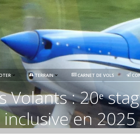
LOTER
TERRAIN
CARNET DE VOLS
CO
 Volants : 20ᵉ stag
inclusive en 2025