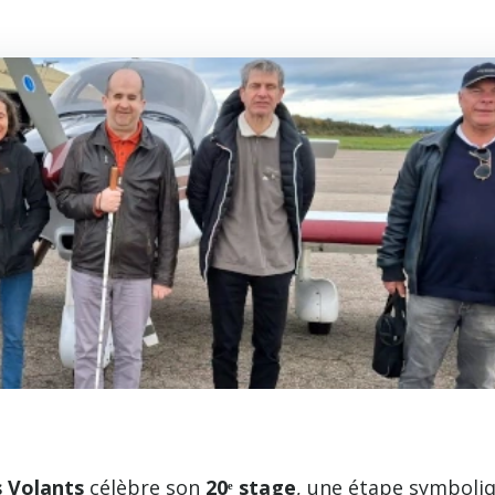
 Volants
célèbre son
20ᵉ stage
, une étape symboli